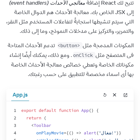
تتيح لك React إضافة 
معالجي الأحداث (event handlers)
إلى JSX الخاص بك. معالجة الأحداث هم الدوال الخاصة 
التي سيتم تنشيطها استجابةً لتفاعلات المستخدم مثل النقر، 
والتمرير، والتركيز على مدخلات النموذج، وما إلى ذلك.
المكونات المدمجة مثل 
 تدعم الأحداث المتاحة 
<button>
فى المتصفح مثل 
. ومع ذلك، يمكنك أيضًا إنشاء 
onClick
مكوناتك الخاصة وتعطي خصائص معالجة الأحداث الخاصة 
بها أى اسماء مخصصة للتطبيق على حسب رغبتك.
App.js
1
export
default
function
App
(
)
{
2
return
(
3
<
Toolbar
}
)
'شغال!'
(
alert
=>
)
(
{
=
onPlayMovie
4