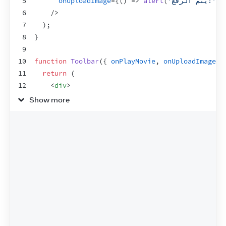
}
)
'يتم الرفع!'
(
alert
=>
)
(
{
=
onUploadImage
5
6
/>
7
)
;
8
}
9
10
function
Toolbar
(
{
onPlayMovie
,
onUploadImage
}
11
return
(
12
<
div
>
13
<
Button
onClick
=
{
onPlayMovie
}
>
Show more
        شغل الفيلم
14
15
</
Button
>
16
<
Button
onClick
=
{
onUploadImage
}
>
        ارفع صورة
17
18
</
Button
>
19
</
div
>
20
)
;
21
}
22
23
function
Button
(
{
onClick
,
children
}
)
{