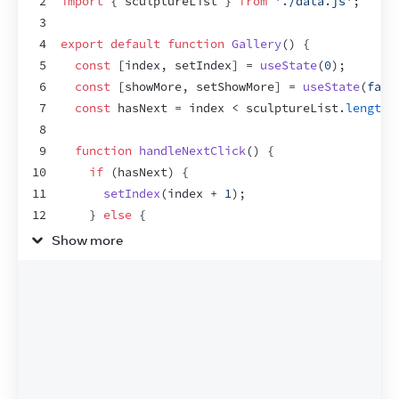
2
import
{
sculptureList
}
from
'./data.js'
;
3
4
export
default
function
Gallery
(
)
{
5
const
[
index
,
setIndex
]
 = 
useState
(
0
)
;
6
const
[
showMore
,
setShowMore
]
 = 
useState
(
fals
7
const
hasNext
 = 
index
 < 
sculptureList
.
length
 
8
9
function
handleNextClick
(
)
{
10
if
(
hasNext
)
{
11
setIndex
(
index
 + 
1
)
;
12
}
else
{
13
setIndex
(
0
)
;
Show more
14
}
15
}
16
17
function
handleMoreClick
(
)
{
18
setShowMore
(
!
showMore
)
;
19
}
20